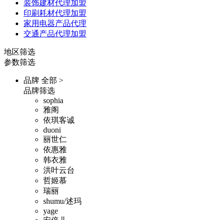
装饰建材代理加盟
印刷耗材代理加盟
家用电器产品代理
交通产品代理加盟
地区筛选
参数筛选
品牌
全部 >
品牌筛选
sophia
雅阁
依琪客诚
duoni
丽世仁
依惠雅
韩衣雅
洪叶云台
哲姬慕
瑞丽
shumu/述玛
yage