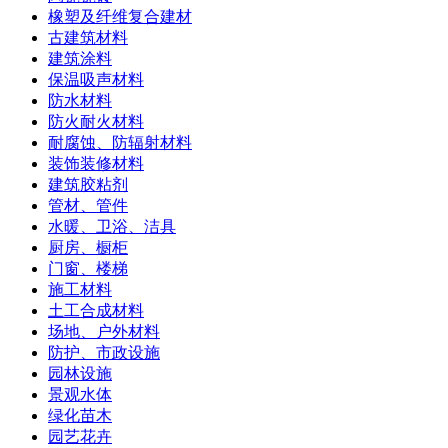
橡塑及纤维复合建材
古建筑材料
建筑涂料
保温吸声材料
防水材料
防火耐火材料
耐腐蚀、防辐射材料
装饰装修材料
建筑胶粘剂
管材、管件
水暖、卫浴、洁具
厨房、橱柜
门窗、楼梯
施工材料
土工合成材料
场地、户外材料
防护、市政设施
园林设施
景观水体
绿化苗木
园艺花卉