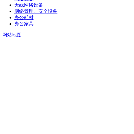
无线网络设备
网络管理、安全设备
办公耗材
办公家具
网站地图