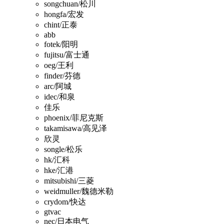
songchuan/松川
hongfa/宏发
chint/正泰
abb
fotek/阳明
fujitsu/富士通
oeg/王利
finder/芬德
arc/阿城
idec/和泉
佳乐
phoenix/菲尼克斯
takamisawa/高见泽
欣灵
songle/松乐
hk/汇科
hke/汇港
mitsubishi/三菱
weidmuller/魏德米勒
crydom/快达
gtvac
nec/日本电气