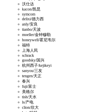
沃仕达
kacon/凯昆
symcom
delixi/德力西
anly/安良
tianbo/天波
moeller/金钟穆勒
honeywell/霍尼韦尔
福特
上海人民
schrack
goodsky/国兴
杭州西子/kejikeyi
sanyou/三友
tengen/天正
春兴
fuji/富士
美格尔
tish/天水
ls/产电
clion/欣大