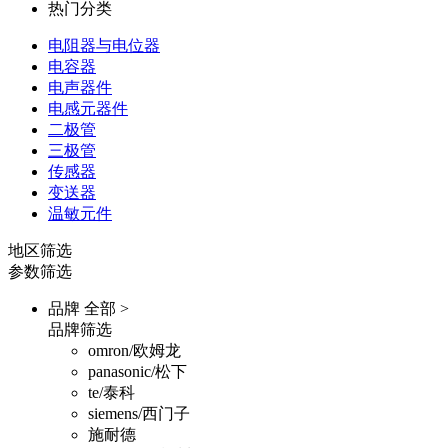
热门分类
电阻器与电位器
电容器
电声器件
电感元器件
二极管
三极管
传感器
变送器
温敏元件
地区筛选
参数筛选
品牌
全部 >
品牌筛选
omron/欧姆龙
panasonic/松下
te/泰科
siemens/西门子
施耐德