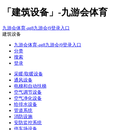
「建筑设备」-九游会体育
九游会体育-ag8九游会j9登录入口
建筑设备
九游会体育-ag8九游会j9登录入口
分类
搜索
登录
采暖/取暖设备
通风设备
电梯和自动扶梯
空气调节设备
空气净化设备
给排水设备
管道系统
消防设施
安防监控系统
停车场设备