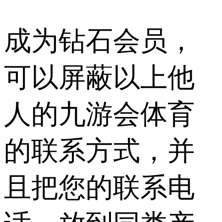
成为钻石会员，
可以屏蔽以上他
人的九游会体育
的联系方式，并
且把您的联系电