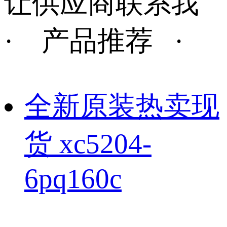
让供应商联系我
· 产品推荐 ·
全新原装热卖现
货 xc5204-
6pq160c