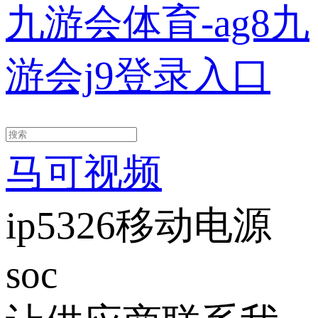
九游会体育-ag8九
游会j9登录入口
马可视频
ip5326移动电源
soc