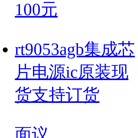
100元
rt9053agb集成芯
片电源ic原装现
货支持订货
面议