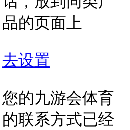
话，放到同类产
品的页面上
去设置
您的九游会体育
的联系方式已经