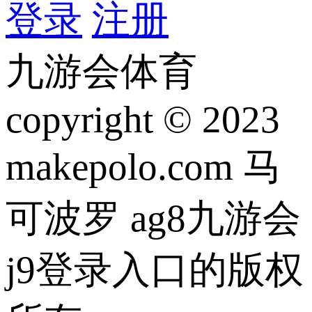
登录
注册
九游会体育
copyright © 2023
makepolo.com 马
可波罗 ag8九游会
j9登录入口的版权