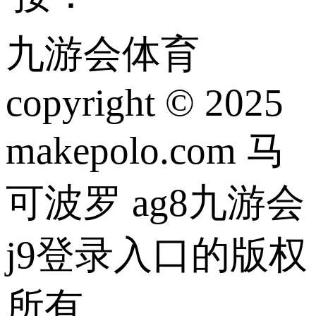
九游会体育
copyright © 2025
makepolo.com 马
可波罗 ag8九游会
j9登录入口的版权
所有