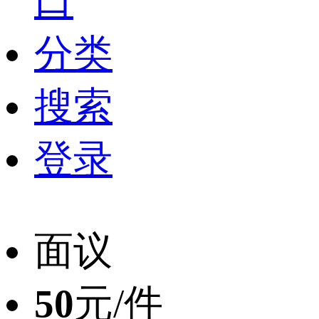
口
分类
搜索
登录
面议
50
元/件