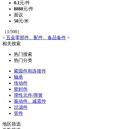
0.1
元/件
8888
元/件
面议
58
元/米
（1/500）
>
五金零部件、配件、备品备件
>
相关搜索
热门搜索
热门分类
紧固件和连接件
轴承
传动件
密封件
弹性元件/弹簧
振动件、减震件
过滤件
管件
地区筛选