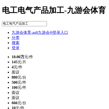
电工电气产品加工-九游会体育
九游会体育-ag8九游会j9登录入口
分类
搜索
登录
10.00万
元/件
145
元/片
4
元/件
面议
880
元/台
500
元/件
100
元/件
面议
面议
666
元/台
10
元/件