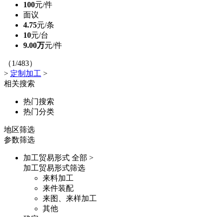
100
元/件
面议
4.75
元/条
10
元/台
9.00万
元/件
（1/483）
>
定制加工
>
相关搜索
热门搜索
热门分类
地区筛选
参数筛选
加工贸易形式
全部 >
加工贸易形式筛选
来料加工
来件装配
来图、来样加工
其他